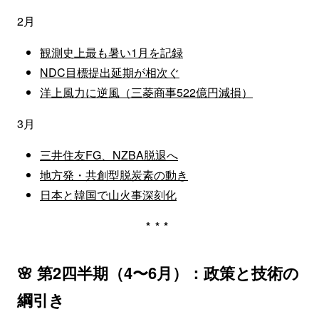
2月
観測史上最も暑い1月を記録
NDC目標提出延期が相次ぐ
洋上風力に逆風（三菱商事522億円減損）
3月
三井住友FG、NZBA脱退へ
地方発・共創型脱炭素の動き
日本と韓国で山火事深刻化
***
🌸 第2四半期（4〜6月）：政策と技術の
綱引き