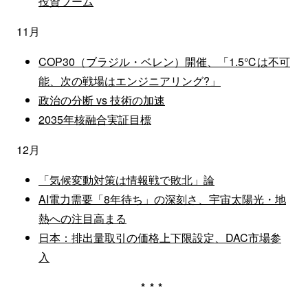
投資ブーム
11月
COP30（ブラジル・ベレン）開催、「1.5℃は不可
能、次の戦場はエンジニアリング?」
政治の分断 vs 技術の加速
2035年核融合実証目標
12月
「気候変動対策は情報戦で敗北」論
AI電力需要「8年待ち」の深刻さ、宇宙太陽光・地
熱への注目高まる
日本：排出量取引の価格上下限設定、DAC市場参
入
***