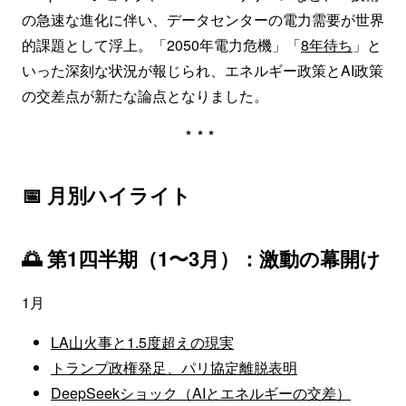
の急速な進化に伴い、データセンターの電力需要が世界
的課題として浮上。「2050年電力危機」「
8年待ち
」と
いった深刻な状況が報じられ、エネルギー政策とAI政策
の交差点が新たな論点となりました。
***
📅 月別ハイライト
🌅 第1四半期（1〜3月）：激動の幕開け
1月
LA山火事と1.5度超えの現実
トランプ政権発足、パリ協定離脱表明
DeepSeekショック（AIとエネルギーの交差）