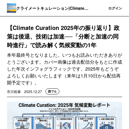
クライメートキュレーション|Climate
登録
ログイン
Curation
【Climate Curation 2025年の振り返り】政
策は後退、技術は加速──「分断と加速の同
時進行」で読み解く気候変動の1年
本年最終号となりました。いつもお読みいただきありが
とうございます。カバー画像は過去配信分をもとに作成
した年次インフォグラフィックです。2025年もどうぞ
よろしくお願いいたします（来年は1月10日から配信再
開予定です）。
市川裕康
2025.12.27
誰でも