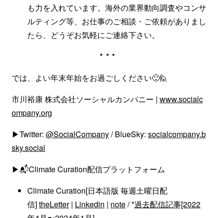
も力を入れています。海外の業界動向調査やコンサ
ルティング等、お仕事のご相談・ご依頼がありまし
たら、どうぞお気軽にご連絡下さい。
***
では、よい年末年始をお過ごしください🙂🙋
市川裕康 株式会社ソーシャルカンパニー |
www.socialc
ompany.org
▶Twitter:
@SocialCompany
/ BlueSky:
socialcompany.b
sky.social
▶📬Climate Curation配信プラットフォーム
Climate Curation[日本語版 毎週土曜日配
信]
theLetter
|
Linkedin
|
note
/ *
過去配信記事[2022
年4月〜2024年1月]