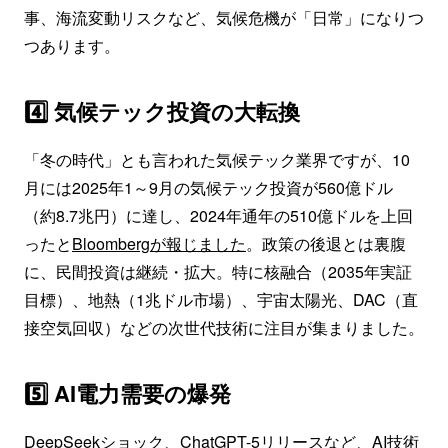
事、海流変動リスクなど、気候危機が「日常」になりつ
つあります。
4️⃣ 気候テック投資の大転換
「冬の時代」とも言われた気候テック業界ですが、10
月には2025年1～9月の気候テック投資が560億ドル
（約8.7兆円）に達し、2024年通年の510億ドルを上回
ったと
Bloombergが報じました
。政策の後退とは裏腹
に、民間投資は継続・拡大。特に核融合（2035年実証
目標）、地熱（1兆ドル市場）、宇宙太陽光、DAC（直
接空気回収）などの次世代技術に注目が集まりました。
5️⃣ AI電力需要の爆発
DeepSeekショック、ChatGPT-5リリースなど、AI技術