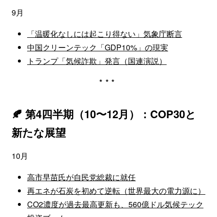
9月
「温暖化なしには起こり得ない」気象庁断言
中国クリーンテック「GDP10%」の現実
トランプ「気候詐欺」発言（国連演説）
***
🍂 第4四半期（10〜12月）：COP30と
新たな展望
10月
高市早苗氏が自民党総裁に就任
再エネが石炭を初めて逆転（世界最大の電力源に）
CO2濃度が過去最高更新も、560億ドル気候テック