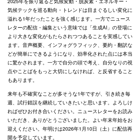
2025年を振り返ると気候変動・脱炭素・エネルギー・
気候テックを巡る動向・トレンドは目まぐるしい変化に
溢れる1年だったことを強く感じます。一方でニュース
レターの配信・編集という意味では「生成AI」の登場に
より大きな変化がもたらされつつあることを実感してい
ます。音声概要、インフォグラフィック、要約・翻訳な
どが簡単にできるようになり、効率化された点には本当
に驚かされます。一方で自分の頭で考え、自分なりの視
点やことばをもっと大切にしなければ、と反省すること
もあります。
来年も不確実なことが多そうな1年ですが、引き続き毎
週、試行錯誤を継続していきたいと思います。よろしけ
ればぜひお付き合いください。ニュースレターをお読み
いただき、ありがとうございました。よい年末年始をお
迎えください。年明けは2026年1月10日（土）に配信再
開を予定しています。