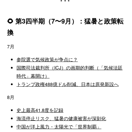
***
🌻 第3四半期（7〜9月）：猛暑と政策転
換
7月
参院選で気候政策が争点に？
国際司法裁判所（ICJ）の画期的判断（「気候法廷
時代」幕開け）
トランプ政権488億ドル削減、日本は原発新設へ
8月
史上最高41.8度を記録
海流停止リスク、猛暑の健康被害が深刻化
中国が洋上風力・太陽光で「世界制覇」