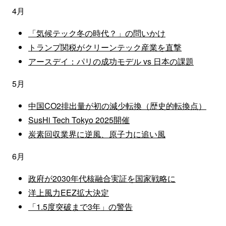
4月
「気候テック冬の時代？」の問いかけ
トランプ関税がクリーンテック産業を直撃
アースデイ：パリの成功モデル vs 日本の課題
5月
中国CO2排出量が初の減少転換（歴史的転換点）
SusHi Tech Tokyo 2025開催
炭素回収業界に逆風、原子力に追い風
6月
政府が2030年代核融合実証を国家戦略に
洋上風力EEZ拡大決定
「1.5度突破まで3年」の警告