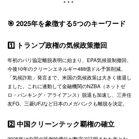
***
🎯 2025年を象徴する5つのキーワード
1️⃣ トランプ政権の気候政策撤回
年初のパリ協定離脱表明に始まり、EPA気候規制撤回、
今後10年のクリーンエネルギー488億ドル予算削減、
「気候詐欺」発言まで、米国の気候政策は大きく後退し
ました。これに連動して金融機関のNZBA（ネットゼ
ロ・バンキング・アライアンス）脱退も加速し、三井住
友FG、三菱UFJなど日本のメガバンクも離脱を決定。
2️⃣ 中国クリーンテック覇権の確立
2025年は中国の圧倒的優位が数字で証明された年とな