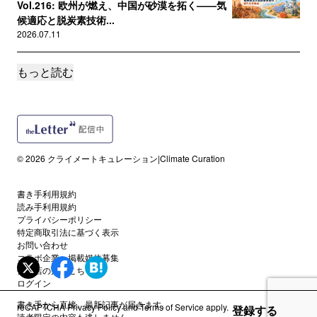
Vol.216: 欧州が燃え、中国が砂漠を拓く——気
候適応と脱炭素技術...
2026.07.11
もっと読む
誰でも
Vol.215: 米国がAIに電力を注ぎ、世界が熱波に
焼かれる——脱炭...
2026.07.04
誰でも
© 2026 クライメートキュレーション|Climate Curation
Vol.214: 中国が世界のエネルギーを動かす——
「スイング消費者」...
書き手利用規約
2026.06.27
読み手利用規約
プライバシーポリシー
特定商取引法に基づく表示
誰でも
お問い合わせ
Vol.213: データセンターが世界を変える——電
コラボ企業・掲載媒体募集
力・規制・反発が同...
代理店の方はこちら
2026.06.20
ログイン
書き手から直接、最新記事が届きます。
reCAPTCHA
Privacy Policy
and
Terms of Service
apply.
登録する
誰でも
読者限定の内容も逃しません。