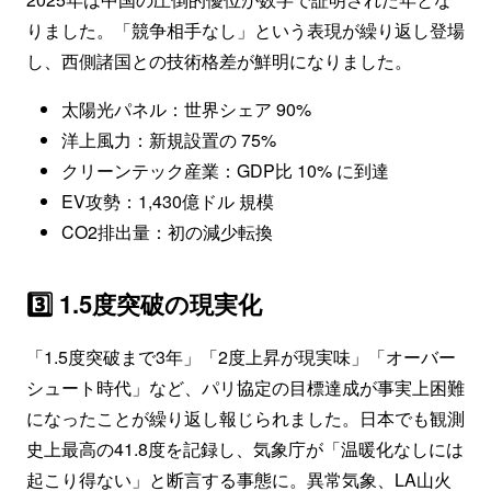
りました。「競争相手なし」という表現が繰り返し登場
し、西側諸国との技術格差が鮮明になりました。
太陽光パネル：世界シェア 90%
洋上風力：新規設置の 75%
クリーンテック産業：GDP比 10% に到達
EV攻勢：1,430億ドル 規模
CO2排出量：初の減少転換
3️⃣ 1.5度突破の現実化
「1.5度突破まで3年」「2度上昇が現実味」「オーバー
シュート時代」など、パリ協定の目標達成が事実上困難
になったことが繰り返し報じられました。日本でも観測
史上最高の41.8度を記録し、気象庁が「温暖化なしには
起こり得ない」と断言する事態に。異常気象、LA山火