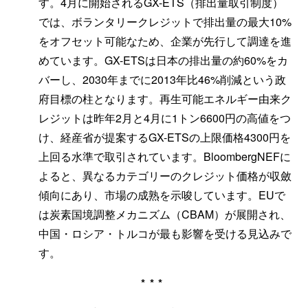
す。4月に開始されるGX-ETS（排出量取引制度）
では、ボランタリークレジットで排出量の最大10%
をオフセット可能なため、企業が先行して調達を進
めています。GX-ETSは日本の排出量の約60%をカ
バーし、2030年までに2013年比46%削減という政
府目標の柱となります。再生可能エネルギー由来ク
レジットは昨年2月と4月に1トン6600円の高値をつ
け、経産省が提案するGX-ETSの上限価格4300円を
上回る水準で取引されています。BloombergNEFに
よると、異なるカテゴリーのクレジット価格が収斂
傾向にあり、市場の成熟を示唆しています。EUで
は炭素国境調整メカニズム（CBAM）が展開され、
中国・ロシア・トルコが最も影響を受ける見込みで
す。
***