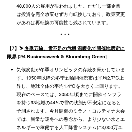
48,000人の雇用が失われました。ただし一部企業
は投資を完全放棄せず方向転換しており、政策変更
があれば再転換の可能性も残されています。
***
【7】⛷️
冬季五輪、雪不足の危機 温暖化で開催地選定に
限界
[2/4 Businessweek & Bloomberg Green]
気候変動が冬季オリンピックの存続を脅かしていま
す。1950年以降の冬季五輪開催都市は平均2.7℃上
昇し、地球全体の平均1.4℃を大きく上回ります。
現在のペースでは、2050年頃までに開催インフラ
を持つ93地域の44%で雪の状態が不安定になると
予測されます。今月開催のミラノ・コルティナ大会
では、異常な暖冬への懸念から、より少ない水とエ
ネルギーで稼働する人工降雪システムに3,000万ユ