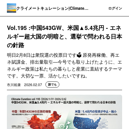
クライメートキュレーション|Climate
登録
ログイン
Curation
Vol.195 :中国543GW、米国▲5.4兆円 - エネ
ルギー超大国の明暗と、選挙で問われる日本
の針路
明日2月8日は衆院選の投票日です🗳️ 原発再稼働、再エ
ネ賦課金、排出量取引—今号でも取り上げたように、エ
ネルギー政策は私たちの暮らしと産業に直結するテーマ
です。大切な一票、活かしたいですね。
市川裕康
2026.02.07
誰でも