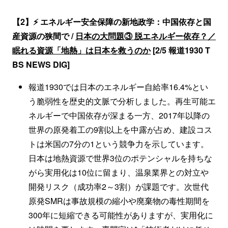
【2】⚡ エネルギー安全保障の新地政学：中国依存と国
産資源の狭間で /
日本の大問題③ 脱エネルギー依存？／
眠れる資源「地熱」は日本を救うのか
[2/5 報道1930 T
BS NEWS DIG]
報道1930では日本のエネルギー自給率16.4%とい
う脆弱性を歴史的文脈で分析しました。再生可能エ
ネルギーで中国依存が深まる一方、2017年以降の
世界の原発着工の9割以上を中露が占め、建設コス
トは米国の7分の1という競争力を示しています。
日本は地熱資源で世界3位のポテンシャルを持ちな
がら実用化は10位に留まり、温泉業界との対立や
開発リスク（成功率2～3割）が課題です。次世代
原発SMRは事故規模の縮小や廃棄物の毒性期間を
300年に短縮できる可能性がありますが、実用化に