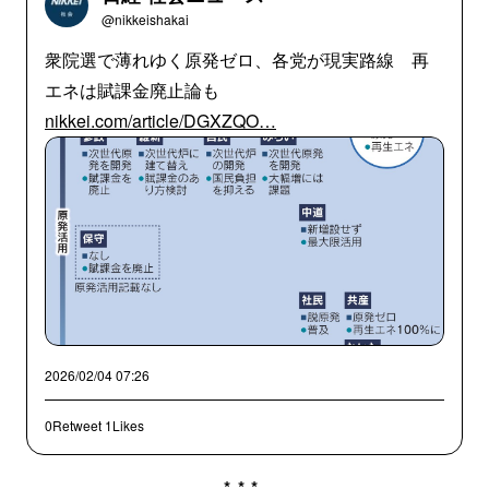
@nikkeishakai
衆院選で薄れゆく原発ゼロ、各党が現実路線 再
エネは賦課金廃止論も
nikkei.com/article/DGXZQO…
2026/02/04 07:26
0Retweet
1Likes
***