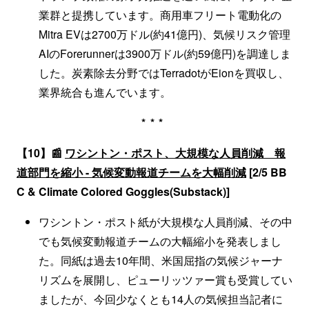
業群と提携しています。商用車フリート電動化の
Mitra EVは2700万ドル(約41億円)、気候リスク管理
AIのForerunnerは3900万ドル(約59億円)を調達しま
した。炭素除去分野ではTerradotがEionを買収し、
業界統合も進んでいます。
***
【10】📰
ワシントン・ポスト、大規模な人員削減 報
道部門を縮小 - 気候変動報道チームを大幅削減
[2/5 BB
C & Climate Colored Goggles(Substack)]
ワシントン・ポスト紙が大規模な人員削減、その中
でも気候変動報道チームの大幅縮小を発表しまし
た。同紙は過去10年間、米国屈指の気候ジャーナ
リズムを展開し、ピューリッツァー賞も受賞してい
ましたが、今回少なくとも14人の気候担当記者に