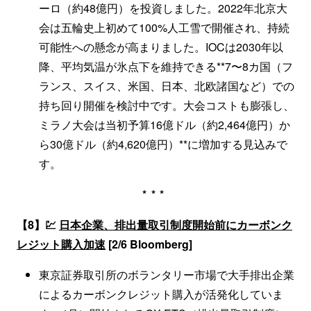
ーロ（約48億円）を投資しました。2022年北京大
会は五輪史上初めて100%人工雪で開催され、持続
可能性への懸念が高まりました。IOCは2030年以
降、平均気温が氷点下を維持できる**7〜8カ国（フ
ランス、スイス、米国、日本、北欧諸国など）での
持ち回り開催を検討中です。大会コストも膨張し、
ミラノ大会は当初予算16億ドル（約2,464億円）か
ら30億ドル（約4,620億円）**に増加する見込みで
す。
***
【8】💹
日本企業、排出量取引制度開始前にカーボンク
レジット購入加速
[2/6 Bloomberg]
東京証券取引所のボランタリー市場で大手排出企業
によるカーボンクレジット購入が活発化していま