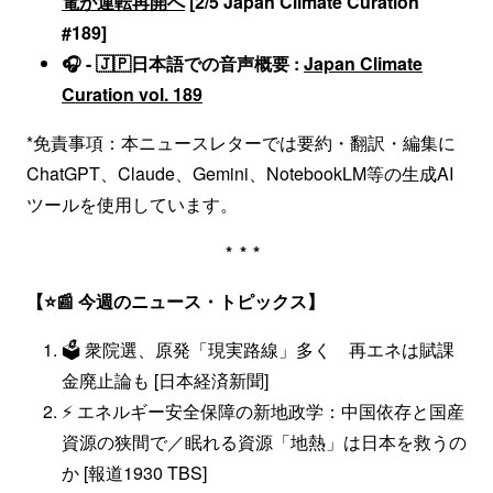
電が運転再開へ
[2/5 Japan Climate Curation
#189]
🎧 - 🇯🇵日本語での音声概要 :
Japan Climate
Curation vol. 189
*免責事項：本ニュースレターでは要約・翻訳・編集に
ChatGPT、Claude、Gemini、NotebookLM等の生成AI
ツールを使用しています。
***
【⭐📰 今週のニュース・トピックス】
🗳️ 衆院選、原発「現実路線」多く 再エネは賦課
金廃止論も [日本経済新聞]
⚡ エネルギー安全保障の新地政学：中国依存と国産
資源の狭間で／眠れる資源「地熱」は日本を救うの
か [報道1930 TBS]