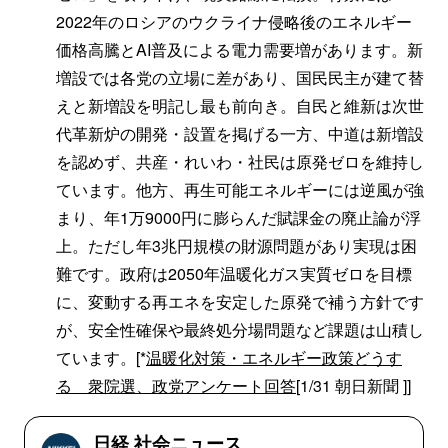
2022年のロシアのウクライナ侵略後のエネルギー
価格高騰とAI普及による電力需要増があります。新
増設では各党の立場に差があり、国民民主が建て替
えと新増設を明記し最も前向き。自民と維新は次世
代革新炉の開発・設置を掲げる一方、中道は新増設
を認めず、共産・れいわ・社民は原発ゼロを維持し
ています。他方、再生可能エネルギーには逆風が強
まり、年1万9000円に膨らんだ賦課金の廃止論が浮
上。ただし年3兆円規模の財源問題があり実現は困
難です。政府は2050年温暖化ガス実質ゼロを目標
に、変動する再エネを安定した原発で補う方針です
が、安全性確保や最終処分場問題など課題は山積し
ています。[*
温暖化対策・エネルギー政策どうす
る 衆院選、政党アンケート回答
[1/31 朝日新聞 ]]
日経 社会ニュース