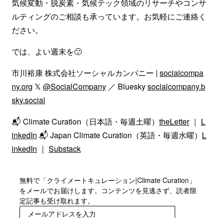
気候変動・脱炭素・気候テック領域のリサーチやコンサ
ルティングのご相談も承っています。お気軽にご連絡く
ださい。
では、よい週末を🙂
市川裕康 株式会社ソーシャルカンパニー |
socialcompa
ny.org
𝕏
@SocialCompany
／ Bluesky
socialcompany.b
sky.social
📬 Climate Curation（日本語・毎週土曜）
theLetter
｜
L
inkedIn
📬 Japan Climate Curation（英語・毎週水曜）
L
inkedIn
｜
Substack
無料で「クライメートキュレーション|Climate Curation」
をメールでお届けします。コンテンツを見逃さず、読者限
定記事も受け取れます。
登録