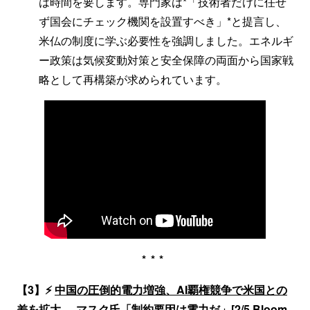
は時間を要します。専門家は*「技術者だけに任せ
ず国会にチェック機関を設置すべき」*と提言し、
米仏の制度に学ぶ必要性を強調しました。エネルギ
ー政策は気候変動対策と安全保障の両面から国家戦
略として再構築が求められています。
***
【3】⚡
中国の圧倒的電力増強、AI覇権競争で米国との
差を拡大──マスク氏「制約要因は電力だ」
[2/5 Bloom