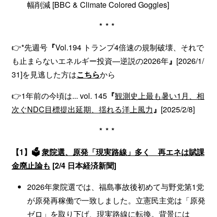
幅削減 [BBC & Climate Colored Goggles]
***
👉*先週号
『
Vol.194 トランプ4倍速の規制破壊、それで
も止まらないエネルギー投資—逆説の2026年
』
[2026/1/
31]を見逃した方は
こちら
から
👉1年前の今頃は... vol. 145
『
観測史上最も暑い1月、相
次ぐNDC目標提出延期、揺れる洋上風力
』
[2025/2/8]
***
【1】🗳️
衆院選、原発「現実路線」多く 再エネは賦課
金廃止論も
[2/4 日本経済新聞]
2026年衆院選では、福島事故後初めて与野党第1党
が原発再稼働で一致しました。立憲民主党は「原発
ゼロ」を取り下げ、現実路線に転換。背景には