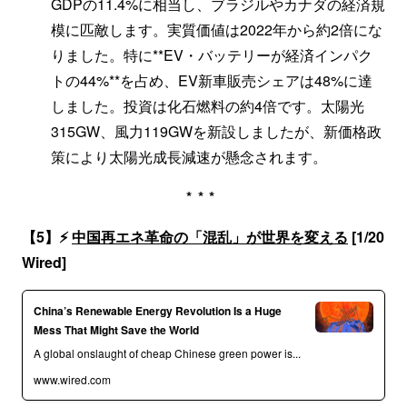
GDPの11.4%に相当し、ブラジルやカナダの経済規
模に匹敵します。実質価値は2022年から約2倍にな
りました。特に**EV・バッテリーが経済インパク
トの44%**を占め、EV新車販売シェアは48%に達
しました。投資は化石燃料の約4倍です。太陽光
315GW、風力119GWを新設しましたが、新価格政
策により太陽光成長減速が懸念されます。
***
【5】⚡
中国再エネ革命の「混乱」が世界を変える
[1/20
Wired]
China’s Renewable Energy Revolution Is a Huge
Mess That Might Save the World
A global onslaught of cheap Chinese green power is...
www.wired.com