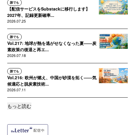
誰でも
【配信サービスをSubstackに移行します】
2027年、記録更新確率...
2026.07.25
誰でも
Vol.217: 地球が熱を逃がせなくなった夏——炭
素政策の後退と再エ...
2026.07.18
誰でも
Vol.216: 欧州が燃え、中国が砂漠を拓く——気
候適応と脱炭素技術...
2026.07.11
もっと読む
誰でも
Vol.215: 米国がAIに電力を注ぎ、世界が熱波に
焼かれる——脱炭...
2026.07.04