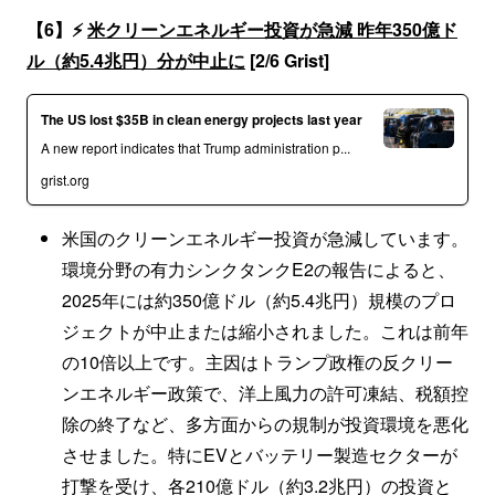
【6】⚡️
米クリーンエネルギー投資が急減 昨年350億ド
ル（約5.4兆円）分が中止に
[2/6 Grist]
The US lost $35B in clean energy projects last year
A new report indicates that Trump administration p...
grist.org
米国のクリーンエネルギー投資が急減しています。
環境分野の有力シンクタンクE2の報告によると、
2025年には約350億ドル（約5.4兆円）規模のプロ
ジェクトが中止または縮小されました。これは前年
の10倍以上です。主因はトランプ政権の反クリー
ンエネルギー政策で、洋上風力の許可凍結、税額控
除の終了など、多方面からの規制が投資環境を悪化
させました。特にEVとバッテリー製造セクターが
打撃を受け、各210億ドル（約3.2兆円）の投資と