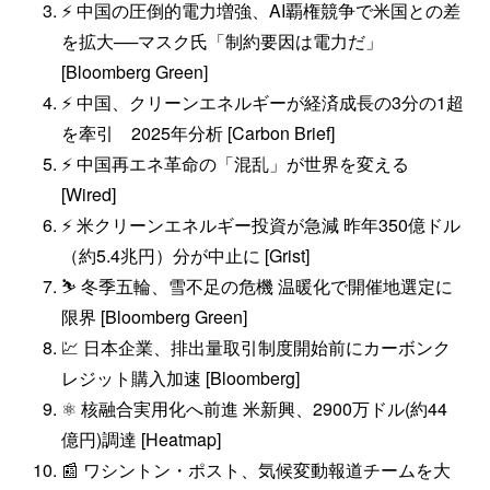
⚡ 中国の圧倒的電力増強、AI覇権競争で米国との差
を拡大──マスク氏「制約要因は電力だ」
[Bloomberg Green]
⚡️ 中国、クリーンエネルギーが経済成長の3分の1超
を牽引 2025年分析 [Carbon Brief]
⚡ 中国再エネ革命の「混乱」が世界を変える
[Wired]
⚡️ 米クリーンエネルギー投資が急減 昨年350億ドル
（約5.4兆円）分が中止に [Grist]
⛷️ 冬季五輪、雪不足の危機 温暖化で開催地選定に
限界 [Bloomberg Green]
💹 日本企業、排出量取引制度開始前にカーボンク
レジット購入加速 [Bloomberg]
⚛️ 核融合実用化へ前進 米新興、2900万ドル(約44
億円)調達 [Heatmap]
📰 ワシントン・ポスト、気候変動報道チームを大