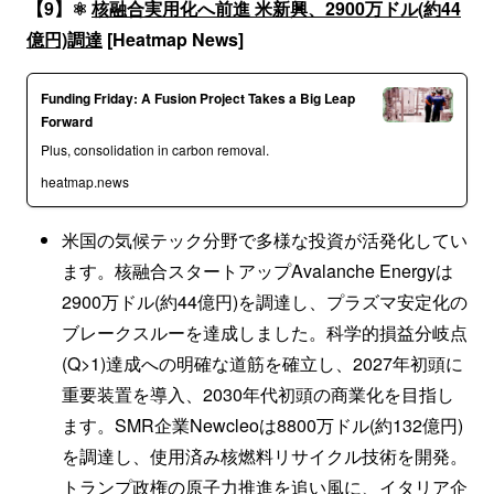
【9】⚛️
核融合実用化へ前進 米新興、2900万ドル(約44
億円)調達
[Heatmap News]
Funding Friday: A Fusion Project Takes a Big Leap
Forward
Plus, consolidation in carbon removal.
heatmap.news
米国の気候テック分野で多様な投資が活発化してい
ます。核融合スタートアップAvalanche Energyは
2900万ドル(約44億円)を調達し、プラズマ安定化の
ブレークスルーを達成しました。科学的損益分岐点
(Q>1)達成への明確な道筋を確立し、2027年初頭に
重要装置を導入、2030年代初頭の商業化を目指し
ます。SMR企業Newcleoは8800万ドル(約132億円)
を調達し、使用済み核燃料リサイクル技術を開発。
トランプ政権の原子力推進を追い風に、イタリア企