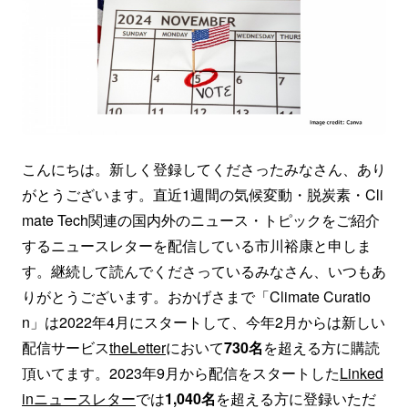
こんにちは。新しく登録してくださったみなさん、あり
がとうございます。直近1週間の気候変動・脱炭素・Cli
mate Tech関連の国内外のニュース・トピックをご紹介
するニュースレターを配信している市川裕康と申しま
す。継続して読んでくださっているみなさん、いつもあ
りがとうございます。おかげさまで「Climate Curatio
n」は2022年4月にスタートして、今年2月からは新しい
配信サービス
theLetter
において
730名
を超える方に購読
頂いてます。2023年9月から配信をスタートした
Linked
inニュースレター
では
1,040名
を超える方に登録いただ