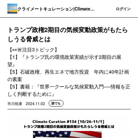
クライメートキュレーション|Climate
登録
ログイン
Curation
トランプ政権2期目の気候変動政策がもたら
しうる脅威とは
【👀🚨注目3トピック】
【1】『トランプ氏の環境政策実績が示す2期目の展
望』
【5】石破政権、再生エネで地方投資 年内に40年計画
の素案
【5】書籍：『世界一クールな気候変動入門──情報を正
しく判断するために』
市川裕康
2024.11.02
誰でも