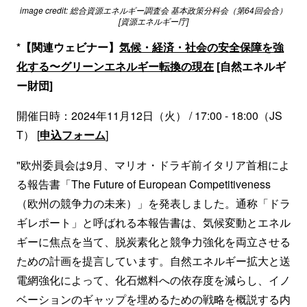
image credit: 総合資源エネルギー調査会 基本政策分科会（第64回会合）
[資源エネルギー庁]
*【関連ウェビナー】
気候・経済・社会の安全保障を強
化する〜グリーンエネルギー転換の現在
[自然エネルギ
ー財団]
開催日時：2024年11月12日（火） / 17:00 - 18:00（JS
T） [
申込フォーム
]
"欧州委員会は9月、マリオ・ドラギ前イタリア首相によ
る報告書「The Future of European Competitiveness
（欧州の競争力の未来）」を発表しました。通称「ドラ
ギレポート」と呼ばれる本報告書は、気候変動とエネル
ギーに焦点を当て、脱炭素化と競争力強化を両立させる
ための計画を提言しています。自然エネルギー拡大と送
電網強化によって、化石燃料への依存度を減らし、イノ
ベーションのギャップを埋めるための戦略を概説する内