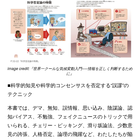
image credit:『世界一クールな気候変動入門──情報を正しく判断するため
に』
■科学的知見や科学的コンセンサスを否定する“誤謬”の
テクニック
本書では、デマ、無知、誤情報、思い込み、陰謀論、認
知バイアス、不勉強、フェイクニュースのトリックで用
いられる、チェリー・ピッキング、滑り坂論法、少数意
見の誇張、人格否定、論理の飛躍など、わたしたちが陥