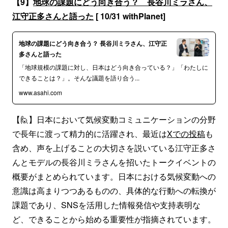
【9】
地球の課題にどう向き合う？ 長谷川ミラさん、
江守正多さんと語った
[ 10/31 withPlanet]
地球の課題にどう向き合う？ 長谷川ミラさん、江守正
多さんと語った
「地球規模の課題に対し、日本はどう向き合っている？」「わたしに
できることは？」。そんな議題を語り合う...
www.asahi.com
【🙋】日本において気候変動コミュニケーションの分野
で長年に渡って精力的に活躍され、最近は
Xでの投稿
も
含め、声を上げることの大切さを説いている江守正多さ
んとモデルの長谷川ミラさんを招いたトークイベントの
概要がまとめられています。日本における気候変動への
意識は高まりつつあるものの、具体的な行動への転換が
課題であり、SNSを活用した情報発信や支持表明な
ど、できることから始める重要性が指摘されています。