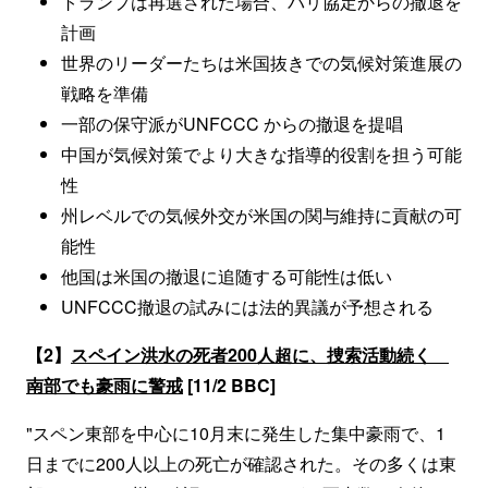
トランプは再選された場合、パリ協定からの撤退を
計画
世界のリーダーたちは米国抜きでの気候対策進展の
戦略を準備
一部の保守派がUNFCCC からの撤退を提唱
中国が気候対策でより大きな指導的役割を担う可能
性
州レベルでの気候外交が米国の関与維持に貢献の可
能性
他国は米国の撤退に追随する可能性は低い
UNFCCC撤退の試みには法的異議が予想される
【2】
スペイン洪水の死者200人超に、捜索活動続く
南部でも豪雨に警戒
[11/2 BBC]
"スペン東部を中心に10月末に発生した集中豪雨で、1
日までに200人以上の死亡が確認された。その多くは東