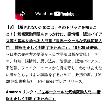
【8】
【騙されないためには、そのトリックを知るこ
と！】気候変動問題をきっかけに、誤情報、認知バイア
ス等の基本を学べる入門書『世界一クールな気候変動入
門──情報を正しく判断するために』、10月29日発売。
〜日本の先生方の要望から日本語版出版が実現！ デ
マ、無知、誤情報、思い込み、陰謀論、認知バイアス、
不勉強、フェイクニュースから身を守り、わかりあえな
い誰かともよりよい議論をするために、必携の書。[10/
29 河出書房新社 PRTimes プレスリリース]
Amazon リンク：
『世界一クールな気候変動入門──情
報を正しく判断するために』