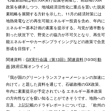
政策を継承しつつ、地域経済活性化に重点を置いた脱炭
素戦略を展開する方針を示した。11月の経済対策には
地熱発電などの再生可能エネルギー投資を含め、年内に
エネルギー基本計画の素案を提示する。与党が過半数を
割った状況下で、野党との協力が不可欠となり、再生可
能エネルギーやカーボンプライシングなどの政策で合意
形成を目指す。"
関連資料：
GX実行会議（第13回）関連資料
[10/30]
動
画
[政府広報オンライン]
『我が国のグリーントランスフォーメーションの加速に
向けて』と題した資料を通じて、石破政権のGX政策、
年内に素案提示が予定されている エネルギー基本政策
の方向性などを窺い知ることができそうです。地熱への
言及、上記記載のドラギレポートについては、「欧州の