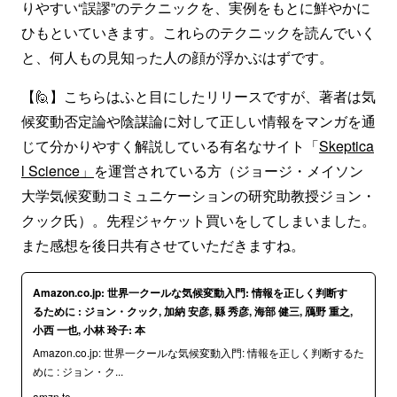
りやすい“誤謬”のテクニックを、実例をもとに鮮やかに
ひもといていきます。これらのテクニックを読んでいく
と、何人もの見知った人の顔が浮かぶはずです。
【🙋】こちらはふと目にしたリリースですが、著者は気
候変動否定論や陰謀論に対して正しい情報をマンガを通
じて分かりやすく解説している有名なサイト「
Skeptica
l Science」
を運営されている方（ジョージ・メイソン
大学気候変動コミュニケーションの研究助教授ジョン・
クック氏）。先程ジャケット買いをしてしまいました。
また感想を後日共有させていただきますね。
Amazon.co.jp: 世界一クールな気候変動入門: 情報を正しく判断す
るために : ジョン・クック, 加納 安彦, 縣 秀彦, 海部 健三, 鴈野 重之,
小西 一也, 小林 玲子: 本
Amazon.co.jp: 世界一クールな気候変動入門: 情報を正しく判断するた
めに : ジョン・ク...
amzn.to