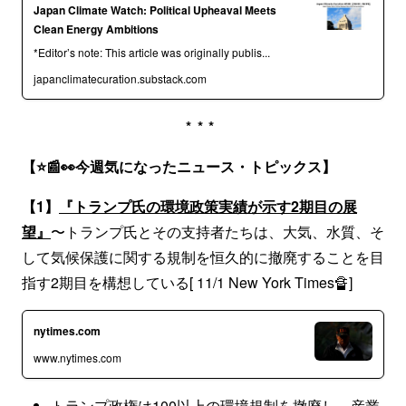
Japan Climate Watch: Political Upheaval Meets
Clean Energy Ambitions
*Editor’s note: This article was originally publis...
japanclimatecuration.substack.com
***
【⭐📰👀今週気になったニュース・トピックス】
【1】
『トランプ氏の環境政策実績が示す2期目の展
望』
〜トランプ氏とその支持者たちは、大気、水質、そ
して気候保護に関する規制を恒久的に撤廃することを目
指す2期目を構想している[ 11/1 New York Times🔏]
nytimes.com
www.nytimes.com
トランプ政権は100以上の環境規制を撤廃し、産業