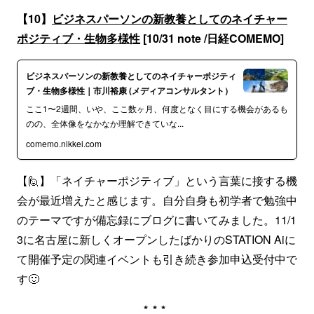
【10】
ビジネスパーソンの新教養としてのネイチャー
ポジティブ・生物多様性
[10/31 note /日経COMEMO]
ビジネスパーソンの新教養としてのネイチャーポジティ
ブ・生物多様性｜市川裕康 (メディアコンサルタント）
ここ1〜2週間、いや、ここ数ヶ月、何度となく目にする機会があるも
のの、全体像をなかなか理解できていな...
comemo.nikkei.com
【🙋】「ネイチャーポジティブ」という言葉に接する機
会が最近増えたと感じます。自分自身も初学者で勉強中
のテーマですが備忘録にブログに書いてみました。11/1
3に名古屋に新しくオープンしたばかりのSTATION Aiに
て開催予定の関連イベントも引き続き参加申込受付中で
す🙂
***