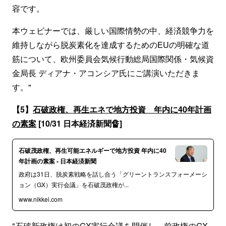
容です。
本ウェビナーでは、厳しい国際情勢の中、経済競争力を
維持しながら脱炭素化を達成するためのEUの明確な道
筋について、欧州委員会気候行動総局国際関係・気候資
金局長 ディアナ・アコンシア氏にご講演いただきま
す。"
【5】
石破政権、再生エネで地方投資 年内に40年計画
の素案
[10/31 日本経済新聞🔏]
石破茂政権、再生可能エネルギーで地方投資 年内に40
年計画の素案 - 日本経済新聞
政府は31日、脱炭素戦略を話し合う「グリーントランスフォーメーシ
ョン（GX）実行会議」を石破茂政権が...
www.nikkei.com
"石破新政権は初のGX実行会議を開催し、前政権のGX