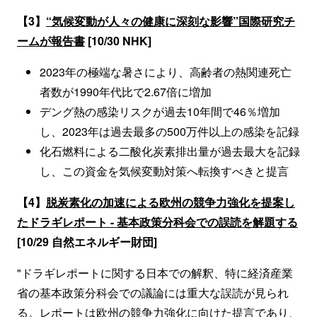
【3】
“気候変動が人々の健康に深刻な影響”国際研究チ
ームが報告書
[10/30 NHK]
2023年の極端な暑さにより、高齢者の熱関連死亡
者数が1990年代比で2.67倍に増加
デング熱の感染リスクが過去10年間で46％増加
し、2023年は過去最多の500万件以上の感染を記録
化石燃料による二酸化炭素排出量が過去最大を記録
し、この資金を気候変動対策へ転換すべきと提言
【4】
脱炭素化の加速による欧州の競争力強化を提案し
たドラギレポート - 基本政策分科会での誤読を解題する
[10/29 自然エネルギー財団]
"ドラギレポートに関する日本での解釈、特に経済産業
省の基本政策分科会での議論には重大な誤読が見られ
る。レポートは欧州の競争力強化に向けた提言であり、