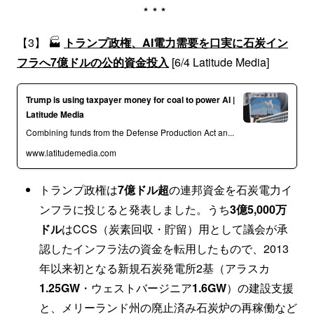
***
【3】 🏭
トランプ政権、AI電力需要を口実に石炭イン
フラへ7億ドルの公的資金投入
[6/4 Latitude Media]
Trump is using taxpayer money for coal to power AI |
Latitude Media
Combining funds from the Defense Production Act an...
www.latitudemedia.com
トランプ政権は
7億ドル超
の連邦資金を石炭電力イ
ンフラに投じると発表しました。うち
3億5,000万
ドル
はCCS（炭素回収・貯留）用として議会が承
認したインフラ法の資金を転用したもので、2013
年以来初となる新規石炭発電所2基（アラスカ
1.25GW
・ウェストバージニア
1.6GW
）の建設支援
と、メリーランド州の廃止済み石炭炉の再稼働など