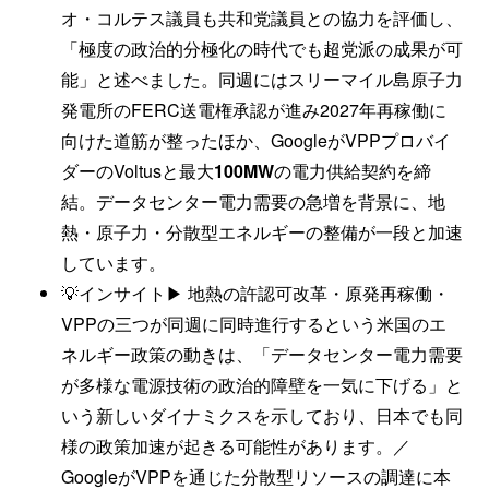
オ・コルテス議員も共和党議員との協力を評価し、
「極度の政治的分極化の時代でも超党派の成果が可
能」と述べました。同週にはスリーマイル島原子力
発電所のFERC送電権承認が進み2027年再稼働に
向けた道筋が整ったほか、GoogleがVPPプロバイ
ダーのVoltusと最大
100MW
の電力供給契約を締
結。データセンター電力需要の急増を背景に、地
熱・原子力・分散型エネルギーの整備が一段と加速
しています。
💡インサイト▶ 地熱の許認可改革・原発再稼働・
VPPの三つが同週に同時進行するという米国のエ
ネルギー政策の動きは、「データセンター電力需要
が多様な電源技術の政治的障壁を一気に下げる」と
いう新しいダイナミクスを示しており、日本でも同
様の政策加速が起きる可能性があります。／
GoogleがVPPを通じた分散型リソースの調達に本