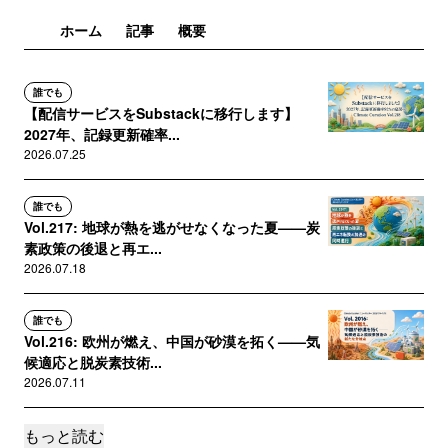
ホーム
記事
概要
誰でも
【配信サービスをSubstackに移行します】
2027年、記録更新確率...
2026.07.25
誰でも
Vol.217: 地球が熱を逃がせなくなった夏——炭
素政策の後退と再エ...
2026.07.18
誰でも
Vol.216: 欧州が燃え、中国が砂漠を拓く——気
候適応と脱炭素技術...
2026.07.11
もっと読む
誰でも