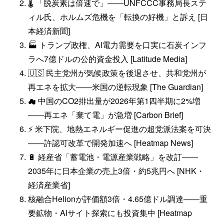
🌡 「脱炭素は倍速で」——UNFCCC事務局長ステ
ィル氏、ホルムズ危機を「転換の好機」と訴え [日
本経済新聞]
🏭 トランプ政権、AI電力需要を口実に石炭インフ
ラへ7億ドルの公的資金投入 [Latitude Media]
🇺🇸 民主党州が気候政策を後退させ、共和党州が
再エネを拡大——米国の逆転現象 [The Guardian]
☁ 中国のCO2排出量が2026年第1四半期に2%増
——再エネ「棄て電」が急増 [Carbon Brief]
⚡ 米下院、地熱エネルギー促進の超党派法案を可決
——許認可改革で開発加速へ [Heatmap News]
🔋 経産省「蓄電池・電源産業戦略」を改訂——
2035年に日本企業の売上3倍・約5兆円へ [NHK・
経済産業省]
核融合Helionが評価額3倍・4.65億ドル調達——重
要鉱物・AIサイト探索にも投資集中 [Heatmap