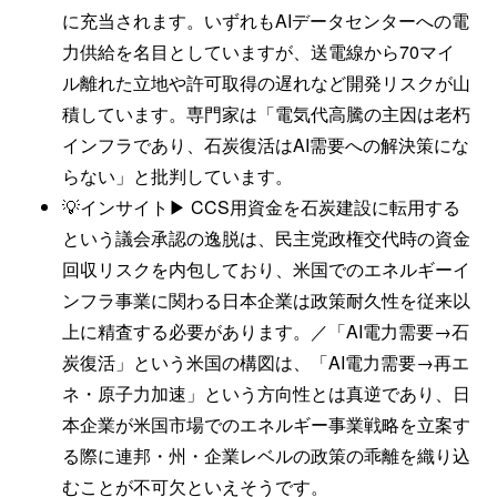
に充当されます。いずれもAIデータセンターへの電
力供給を名目としていますが、送電線から70マイ
ル離れた立地や許可取得の遅れなど開発リスクが山
積しています。専門家は「電気代高騰の主因は老朽
インフラであり、石炭復活はAI需要への解決策にな
らない」と批判しています。
💡インサイト▶ CCS用資金を石炭建設に転用する
という議会承認の逸脱は、民主党政権交代時の資金
回収リスクを内包しており、米国でのエネルギーイ
ンフラ事業に関わる日本企業は政策耐久性を従来以
上に精査する必要があります。／「AI電力需要→石
炭復活」という米国の構図は、「AI電力需要→再エ
ネ・原子力加速」という方向性とは真逆であり、日
本企業が米国市場でのエネルギー事業戦略を立案す
る際に連邦・州・企業レベルの政策の乖離を織り込
むことが不可欠といえそうです。