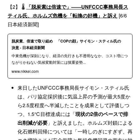
【2】 🌡
「脱炭素は倍速で」——UNFCCC事務局長ス
ティル氏、ホルムズ危機を「転換の好機」と訴え
[6/6
日本経済新聞]
脱炭素、倍速で取り組め 「COPの顔」サイモン・スティル氏の
決意 - 日本経済新聞
中東危機が深刻になり、経済の先行きも不透明ななか、コスト増につ
ながりかねない気候変動対策には慎重姿勢...
www.nikkei.com
来日したUNFCCC事務局長サイモン・スティル氏
は、パリ協定採択後に気温上昇の予測が最大5度か
ら2.5度程度へ半減したことを成果として評価しつ
つ、1.5℃目標達成には「
現状の2倍のペースで排
出削減が必要
」と訴えました。ホルムズ封鎖による
化石燃料回帰については「一時しのぎにすぎず、再