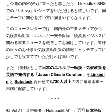
し今週の内容が役に立ったと感じたら、LinkedInやSNS
での「いいね」やシェアをいただけると嬉しいです。同
じテーマに関心を持つ方に届きやすくなります。
このニュースレターでは、国内外の主要メディアから、
気候変動対策・エネルギー安全保障・脱炭素ビジネスに
関わる重要ニュースを厳選してお届けしています。皆様
の日々のお仕事や気候変動対策の情報キャッチアップに
少しでも役立てていただければ幸いです。
また、姉妹版として
日本のエネルギー転換・気候政策を
英語で発信する「Japan Climate Curation」
を
Linkedi
n
と
Substack
合わせて
3,730人以上
の方に毎週水曜〜
木曜に配信しています。
***
🎧 Vol.211 音声概要（NotebookLM）：🇯🇵
日本語版