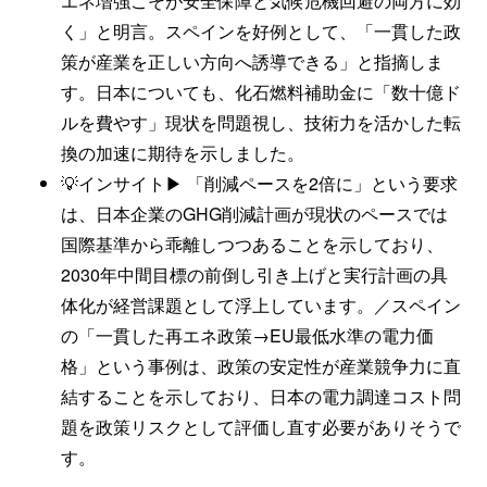
エネ増強こそが安全保障と気候危機回避の両方に効
く」と明言。スペインを好例として、「一貫した政
策が産業を正しい方向へ誘導できる」と指摘しま
す。日本についても、化石燃料補助金に「数十億ド
ルを費やす」現状を問題視し、技術力を活かした転
換の加速に期待を示しました。
💡インサイト▶ 「削減ペースを2倍に」という要求
は、日本企業のGHG削減計画が現状のペースでは
国際基準から乖離しつつあることを示しており、
2030年中間目標の前倒し引き上げと実行計画の具
体化が経営課題として浮上しています。／スペイン
の「一貫した再エネ政策→EU最低水準の電力価
格」という事例は、政策の安定性が産業競争力に直
結することを示しており、日本の電力調達コスト問
題を政策リスクとして評価し直す必要がありそうで
す。