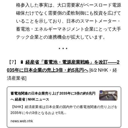
格参入した事実は、大口需要家がベースロード電源
確保だけでなく需要側の柔軟制御にも投資を広げて
いることを示しており、日本のスマートメーター・
蓄電池・エネルギーマネジメント企業にとって大手
テック企業との連携機会が拡大しています。
***
【7】 🔋
経産省「蓄電池・電源産業戦略」を改訂——2
035年に日本企業の売上3倍・約5兆円へ
[6/2 NHK・経
済産業省]
蓄電池関連の日本企業売り上げ 2035年に3倍の約5兆円
へ 経産省 | NHKニュース
【NHK】経済産業省は日本企業の国内外での蓄電池関連の売り上げを
2035年に今の3倍となるおよそ5兆...
news.web.nhk