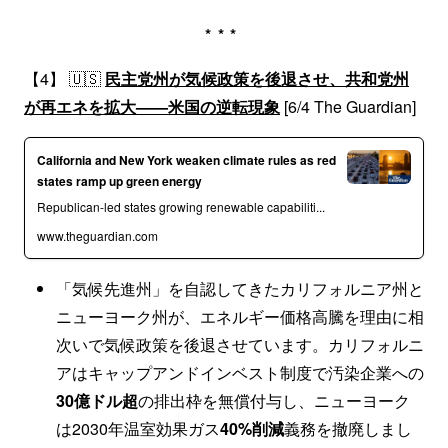
***
【4】 🇺🇸
民主党州が気候政策を後退させ、共和党州
が再エネを拡大——米国の逆転現象
[6/4 The Guardian]
California and New York weaken climate rules as red
states ramp up green energy
Republican-led states growing renewable capabiliti...
www.theguardian.com
「気候先進州」を自認してきたカリフォルニア州と
ニューヨーク州が、エネルギー価格高騰を理由に相
次いで気候政策を後退させています。カリフォルニ
アはキャップアンドインベスト制度で汚染企業への
30億ドル超
の排出枠を無償付与し、ニューヨーク
は2030年温室効果ガス
40%削減
義務を撤廃しまし