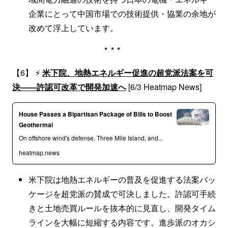
企業にとって中国市場での技術提供・協業の余地が
改めて浮上しています。
***
【6】 ⚡
米下院、地熱エネルギー促進の超党派法案を可
決——許認可改革で開発加速へ
[6/3 Heatmap News]
House Passes a Bipartisan Package of Bills to Boost
Geothermal
On offshore wind's defense, Three Mile Island, and...
heatmap.news
米下院は地熱エネルギーの普及を促進する法案パッ
ケージを超党派の賛成で可決しました。許認可手続
きと土地売買ルールを抜本的に見直し、開発タイム
ラインを大幅に短縮する内容です。進歩派のオカシ