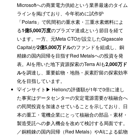
Microsoftへの商業電力供給という業界最速のタイム
ラインを掲げており、今年初めに試作炉
「Polaris」で民間初の重水素・三重水素燃料によ
る
1億5,000万度
のプラズマ達成という節目を経て
います。一方、元Meta CTOが設立したGigascale
Capitalが
2億5,000万ドル
のファンドを組成し、銅
精錬の国内回帰を目指すRed Metalsへの投資を発
表。AIを用いた地下資源探索のTerra AIも
2,000万ド
ル
を調達し、重要鉱物・地熱・炭素貯留の探索効率
化を目指しています。
💡インサイト▶ Helionの評価額が1年で3倍に達し
た事実はデータセンターの安定電源需要が核融合へ
の民間投資を加速させていることを示しており、日
本の重工・電機企業にとって核融合の部品・素材・
製造受託への参入機会を改めて検討する局面です。
／銅精錬の国内回帰（Red Metals）やAIによる鉱物