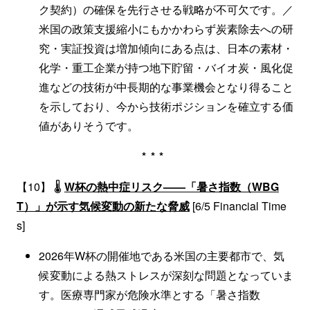
ク契約）の確保を先行させる戦略が不可欠です。／
米国の政策支援縮小にもかかわらず炭素除去への研
究・実証投資は増加傾向にある点は、日本の素材・
化学・重工企業が持つ地下貯留・バイオ炭・風化促
進などの技術が中長期的な事業機会となり得ること
を示しており、今から技術ポジションを確立する価
値がありそうです。
***
【10】 🌡
W杯の熱中症リスク——「暑さ指数（WBG
T）」が示す気候変動の新たな脅威
[6/5 Financial Time
s]
2026年W杯の開催地である米国の主要都市で、気
候変動による熱ストレスが深刻な問題となっていま
す。医療専門家が危険水準とする「暑さ指数