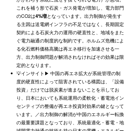
これを補う形で石炭・ガス発電が増加し、電力部門
のCO2は
4%増
となっています。出力制御が発生す
る主因は送電網インフラの不足ではなく、長期固定
契約による石炭火力の運用の硬直性と、地域をまた
ぐ電力融通の制度的な制約です。ホルムズ危機によ
る化石燃料価格高騰は再エネ移行を加速させる一
方、出力制御問題が解消されなければその効果は限
定的となります。
💡インサイト▶ 中国の再エネ拡大が系統管理の制
度的硬直性によって阻害されている構図は、「設備
投資」だけでは脱炭素が進まないことを示してお
り、日本においても系統運用の柔軟化・蓄電池イン
センティブの整備が再エネ投資対効果の鍵となって
います。／出力制御の解消が中国のエネルギー転換
の最重要課題となっており、系統最適化・蓄電・地
域間電力融通の技術を持つ日本の電機・エネルギー