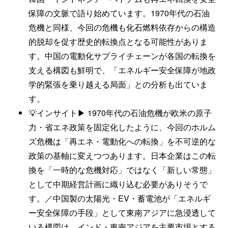
保障の文脈で語り始めています。1970年代の石油
危機と同様、今回の危機も化石燃料依存からの構造
的脱却を促す歴史的転換点となる可能性がありま
す。中国の電動化サプライチェーンが各国の転換を
支える構図も鮮明で、「エネルギー安全保障が地政
学的緊張を乗り越える局面」との分析も出ていま
す。
💡インサイト▶ 1970年代の石油危機が欧米の原子
力・省エネ政策を固定化したように、今回のホルム
ズ危機は「再エネ・電動化への転換」を不可逆的な
政策の基軸に変えつつあります。日本企業はこの転
換を「一時的な危機対応」ではなく「新しい常態」
として中期経営計画に織り込む必要がありそうで
す。／中国製の太陽光・EV・蓄電池が「エネルギ
ー安全保障の手段」として東南アジアに急浸透して
いる構図は、インド・東南アジアを主要市場とする