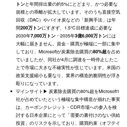
トン
と年間排出量の約5%にとどまり、かつ必要な
規模との乖離が拡大しています。そのうち直接空気
回収（DAC）やバイオ炭などの「新興手法」は年
間
200万トン
にすぎず、1.5℃目標達成に必要な
2030年
7,000万トン
・2035年
3億6,000万トン
には
大幅に届きません。資金・購買が極端に一部に集中
しており、Microsoftが炭素除去購買の
80%超
を占め
ていましたが、同社が4月に調達を一時停止したこ
とで市場に大きな不確実性が生じています。米国の
政策支援縮小も重なり、業界の構造的脆弱性が浮き
彫りになっています。
💡インサイト▶ 炭素除去購買の80%超をMicrosoft1
社が占めていたという極端な集中構造が崩れた事実
は、カーボンクレジット・CDR市場への参入を検
討する日本企業にとって「需要の裏付けのない供給
投資」のリスクを示しており、購買約束（オフテイ