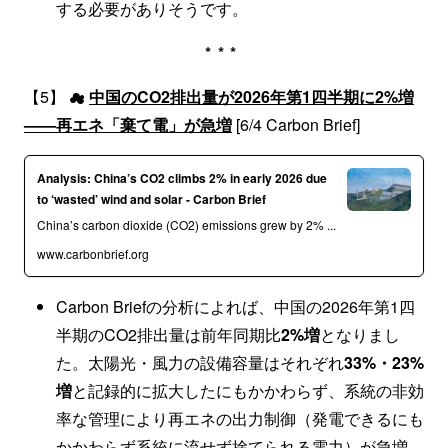
する必要がありそうです。
***
【5】 ☁
中国のCO2排出量が2026年第1四半期に2%増
——再エネ「棄て電」が急増
[6/4 Carbon Brief]
Analysis: China’s CO2 climbs 2% in early 2026 due
to ‘wasted’ wind and solar - Carbon Brief
China’s carbon dioxide (CO2) emissions grew by 2% ...
www.carbonbrief.org
Carbon Briefの分析によれば、中国の2026年第1四
半期のCO2排出量は前年同期比
2%増
となりまし
た。太陽光・風力の設備容量はそれぞれ
33%・23%
増
と記録的に拡大したにもかかわらず、系統の非効
率な管理により再エネの出力制御（発電できるにも
かかわらず系統に流せず捨てられる電力）が急増。