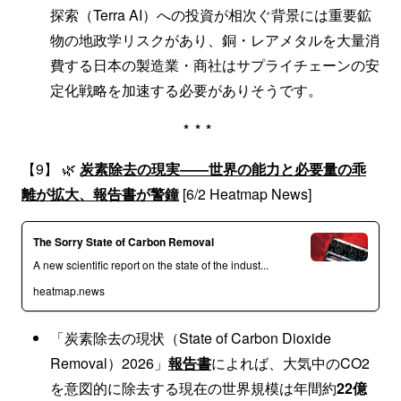
探索（Terra AI）への投資が相次ぐ背景には重要鉱
物の地政学リスクがあり、銅・レアメタルを大量消
費する日本の製造業・商社はサプライチェーンの安
定化戦略を加速する必要がありそうです。
***
【9】 🌿
炭素除去の現実——世界の能力と必要量の乖
離が拡大、報告書が警鐘
[6/2 Heatmap News]
The Sorry State of Carbon Removal
A new scientific report on the state of the indust...
heatmap.news
「炭素除去の現状（State of Carbon Dioxide
Removal）2026」
報告書
によれば、大気中のCO2
を意図的に除去する現在の世界規模は年間約
22億