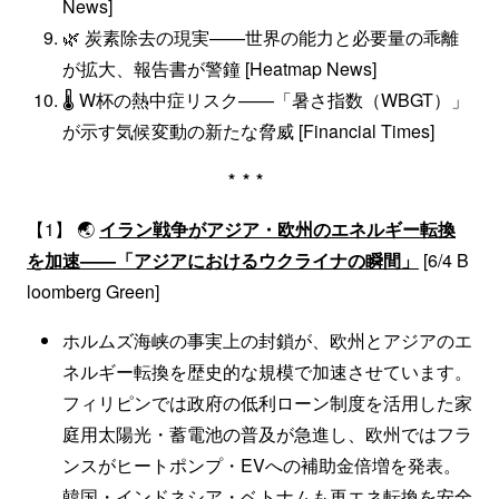
News]
🌿 炭素除去の現実——世界の能力と必要量の乖離
が拡大、報告書が警鐘 [Heatmap News]
🌡 W杯の熱中症リスク——「暑さ指数（WBGT）」
が示す気候変動の新たな脅威 [Financial Times]
***
【1】 🌏
イラン戦争がアジア・欧州のエネルギー転換
を加速——「アジアにおけるウクライナの瞬間」
[6/4 B
loomberg Green]
ホルムズ海峡の事実上の封鎖が、欧州とアジアのエ
ネルギー転換を歴史的な規模で加速させています。
フィリピンでは政府の低利ローン制度を活用した家
庭用太陽光・蓄電池の普及が急進し、欧州ではフラ
ンスがヒートポンプ・EVへの補助金倍増を発表。
韓国・インドネシア・ベトナムも再エネ転換を安全