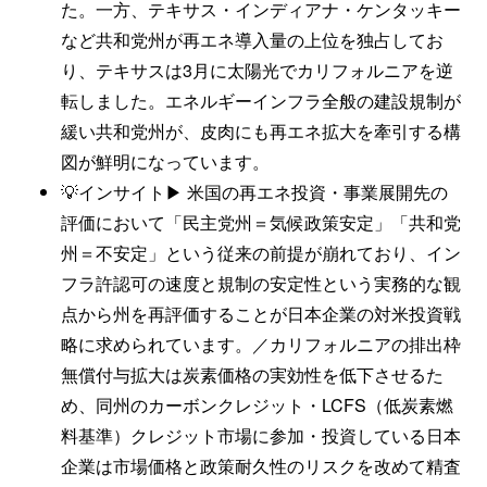
た。一方、テキサス・インディアナ・ケンタッキー
など共和党州が再エネ導入量の上位を独占してお
り、テキサスは3月に太陽光でカリフォルニアを逆
転しました。エネルギーインフラ全般の建設規制が
緩い共和党州が、皮肉にも再エネ拡大を牽引する構
図が鮮明になっています。
💡インサイト▶ 米国の再エネ投資・事業展開先の
評価において「民主党州＝気候政策安定」「共和党
州＝不安定」という従来の前提が崩れており、イン
フラ許認可の速度と規制の安定性という実務的な観
点から州を再評価することが日本企業の対米投資戦
略に求められています。／カリフォルニアの排出枠
無償付与拡大は炭素価格の実効性を低下させるた
め、同州のカーボンクレジット・LCFS（低炭素燃
料基準）クレジット市場に参加・投資している日本
企業は市場価格と政策耐久性のリスクを改めて精査