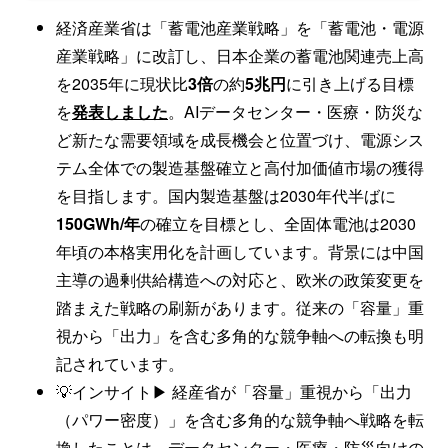
経済産業省は「蓄電池産業戦略」を「蓄電池・電源
産業戦略」に改訂し、日本企業の蓄電池関連売上高
を2035年に現状比
3倍
の約
5兆円
に引き上げる目標
を
発表しました
。AIデータセンター・医療・防災な
ど新たな需要領域を成長機会と位置づけ、電源シス
テム全体での製造基盤確立と高付加価値市場の獲得
を目指します。国内製造基盤は2030年代半ばに
150GWh/年
の確立を目標とし、全固体電池は2030
年頃の本格実用化を計画しています。背景には中国
主導の過剰供給構造への対応と、欧米の政策変更を
踏まえた戦略の刷新があります。従来の「容量」重
視から「出力」を含む多角的な競争軸への転換も明
記されています。
💡インサイト▶ 経産省が「容量」重視から「出力
（パワー密度）」を含む多角的な競争軸へ戦略を転
換したことは、データセンター・医療・防災向けの