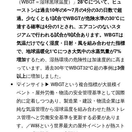
（WBGT＝湿球黒球温度）」
28℃について、ヒュ
ーストンは過去10年の6〜7月の4分の3の日数で超
過。少なくとも1試合でWBGTが危険水準の30℃に
達する確率は4分の1とされ、エアコンのないスタ
ジアムで行われる試合が9試合あります。WBGTは
気温だけでなく湿度・日射・風を組み合わせた指標
で、地球温暖化1℃につき大気中の水蒸気量が7%
増加
するため、湿熱環境の危険性は加速度的に高ま
っています。過去30年でWBGT32℃超の事例は
3倍
以上
に増加しました。
💡インサイト▶ WBGTという複合指標が大規模イ
ベント・屋外労働・物流の安全管理基準として国際
的に定着しつつあり、製造業・建設・物流企業は単
純な気温管理から湿球温度を組み合わせた熱ストレ
ス管理へと労働安全基準を更新する必要がありま
す。／W杯という世界最大の屋外イベントが熱スト