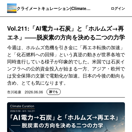
クライメートキュレーション|Climate
登録
ログイン
Curation
Vol.211:「AI電力→石炭」と「ホルムズ→再
エネ」——脱炭素の方向を決める二つの力学
今週は、ホルムズ危機を引き金に「再エネ転換の加速」
と「化石燃料への回帰」という真逆の動きが世界各地で
同時進行している様子が印象的でした。米国では石炭イ
ンフラへの公的資金投入が始まる一方、アジア・欧州で
は安全保障の文脈で電動化が加速。日本の今後の動向も
含め、とても気になります。
市川裕康
2026.06.06
誰でも